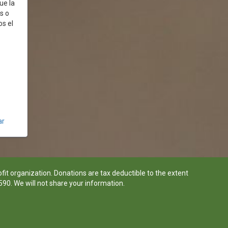
ue la
s o
s el
ar
fit organization. Donations are tax deductible to the extent
590. We will not share your information.