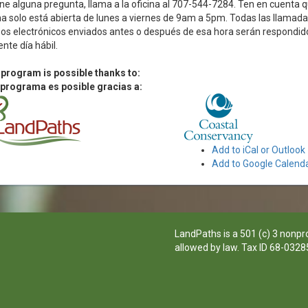
ene alguna pregunta, llama a la oficina al 707-544-7284. Ten en cuenta q
na solo está abierta de lunes a viernes de 9am a 5pm. Todas las llamada
os electrónicos enviados antes o después de esa hora serán respondido
ente día hábil.
 program is possible thanks to:
 programa es posible gracias a:
Add to iCal or Outlook
Add to Google Calend
LandPaths is a 501 (c) 3 nonpro
allowed by law. Tax ID 68-0328