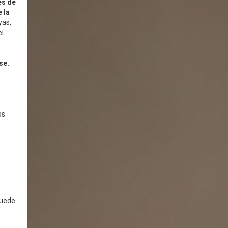
és de
 la
yas,
el
se.
os
.
puede