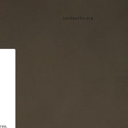
landpaths.org
ree,