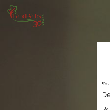
05/0
De
Joi