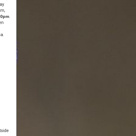
day
pm,
:30pm
.
en
sa.
tside