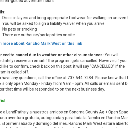
e self-guided adventure hours.
ls:
Dress in layers and bring appropriate footwear for walking on uneven t
You will be asked to sign a liability waiver when you arrive.
No pets or smoking
There are outhouse/portapotties on site.
n more about Rancho Mark West on this link
e need to cancel due to weather or other circumstances:
You will
iately receive an email if the program gets cancelled. However, if you
 like to confirm, check back on this post; it will say "CANCELLED" if the
am is called off.
u have any questions, call the office at 707-544-7284. Please know that 
e is only open Monday - Friday from 9am - 5pm. All calls or emails sent 
ter that time will be responded to on the next business day.
ñol
e a LandPaths y a nuestros amigos en Sonoma County Ag + Open Spa
una aventura gratuita, autoguiada y para toda la familia en Rancho Ma
. El primer sábado y domingo del mes, Rancho Mark West estará abierto