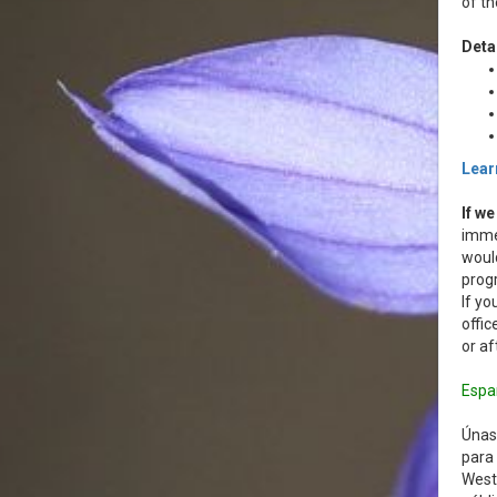
of th
Detai
Lear
If w
immed
would
progr
If yo
offic
or af
Espa
Únas
para 
West