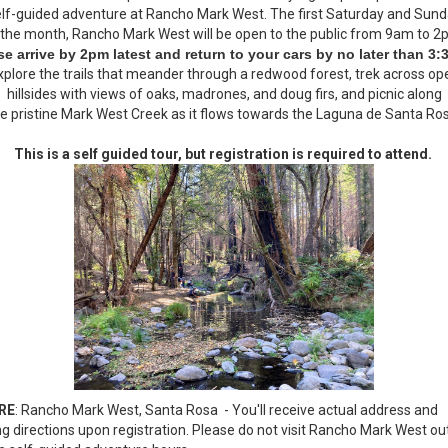
lf-guided adventure at Rancho Mark West. The first Saturday and Sun
 the month, Rancho Mark West will be open to the public from 9am to 2
se arrive by 2pm latest and return to your cars by no later than 3
xplore the trails that meander through a redwood forest, trek across op
hillsides with views of oaks, madrones, and doug firs, and picnic along
e pristine Mark West Creek as it flows towards the Laguna de Santa Ro
This is a self guided tour, but registration is required to attend.
RE
: Rancho Mark West, Santa Rosa - You'll receive actual address and
ng directions upon registration. Please do not visit Rancho Mark West ou