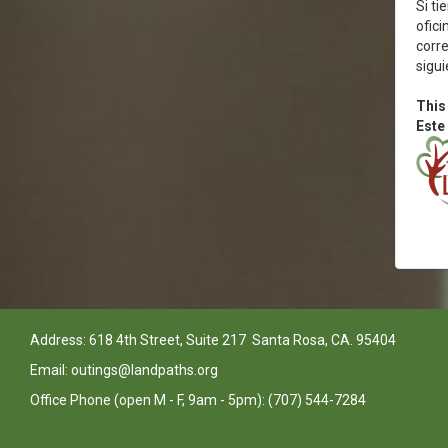
Si ti
ofici
corre
sigui
This
Este
Address: 618 4th Street, Suite 217 Santa Rosa, CA. 95404
Email: outings@landpaths.org
Office Phone (open M - F, 9am - 5pm): (707) 544-7284