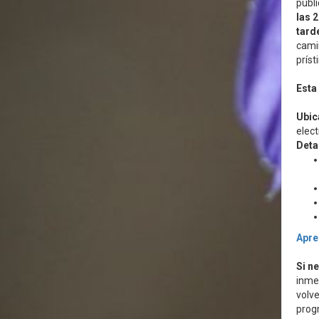
públi
las 2
tard
camin
príst
Esta
Ubic
elect
Deta
Apre
Si n
inme
volve
prog