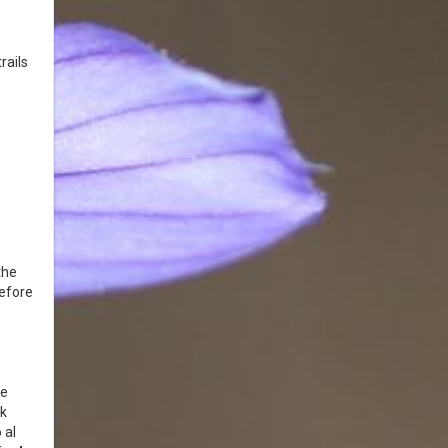
rails
the
before
ce
rk
 al