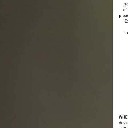
se
of
plea
E
th
WHE
drivi