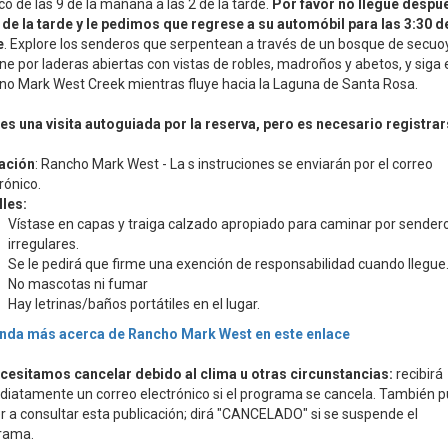
co de las 9 de la mañana a las 2 de la tarde.
Por favor no llegue despu
 de la tarde y le pedimos que regrese a su automóbil para las 3:30 de
e
. Explore los senderos que serpentean a través de un bosque de secuo
e por laderas abiertas con vistas de robles, madroños y abetos, y siga 
ino Mark West Creek mientras fluye hacia la Laguna de Santa Rosa.
 es una visita autoguiada por la reserva, pero es necesario registrar
ación
: Rancho Mark West - La s instruciones se enviarán por el correo
rónico.
lles:
Vístase en capas y traiga calzado apropiado para caminar por sender
irregulares.
Se le pedirá que firme una exención de responsabilidad cuando llegue
No mascotas ni fumar
Hay letrinas/baños portátiles en el lugar.
nda más acerca de Rancho Mark West en este enlace
ecesitamos cancelar debido al clima u otras circunstancias:
recibirá
diatamente un correo electrónico si el programa se cancela. También 
r a consultar esta publicación; dirá "CANCELADO" si se suspende el
rama.